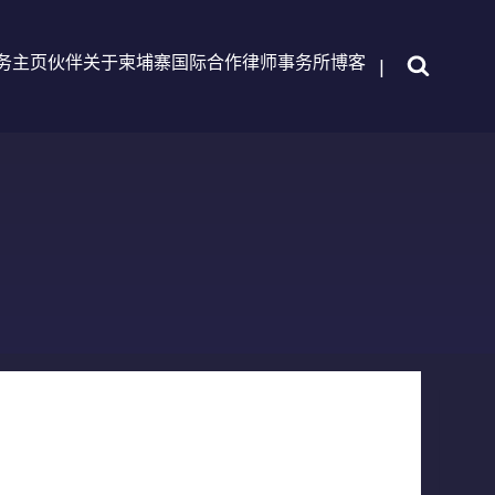
务
主页
伙伴
关于柬埔寨国际合作律师事务所
博客
|