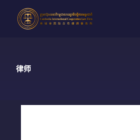
跳
到
内
容
律师