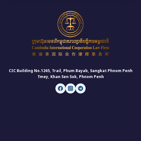
贺
柬
埔
寨
律
师
事
务
所、
国
际
CIC Building No.1265, Trail, Phum Bayab, Sangkat Phnom Penh
合
Tmey, Khan Sen Sok, Phnom Penh
作
公
司
与
VATTANAC
啤
酒
有
限
公