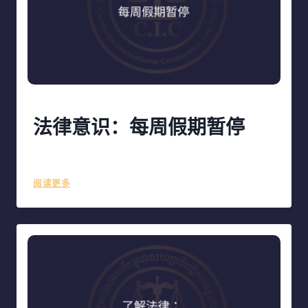
法律意识：每周假期暂停
作者
ciclf
October 22, 2023
法
阅读更多
律
意
识：
每
周
假
期
暂
停