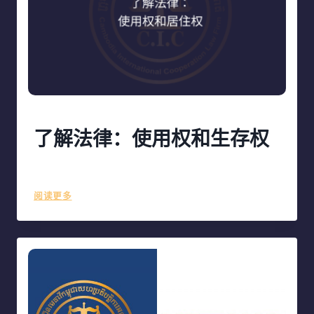
教
了解法律：使用权和生存权
作者
ciclf
October 22, 2023
了
阅读更多
解
法
律：
使
用
权
和
生