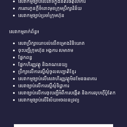
សេវាកម្មច្បាប់លើវិវាទក្នុងនីតិវិធីតុលាការ
ការពារកូនក្តីចំពោះមុខក្រុមប្រឹក្សាវិន័យ
សេវាកម្មច្បាប់ប្រចាំក្រុមហ៊ុន
សេវាកម្មពាក់ព័ន្ធ៖
សេវាប្រឹក្សាយោបល់លើគម្រោងវិនិយោគ
ចុះបញ្ជីក្រុមហ៊ុន អង្គការ សមាគម
ផ្នែកពន្ធ
ផ្នែកហិរញ្ញវត្ថុ និងគណនេយ្យ
ប្រឹក្សាលើការស្នើសុំចូលសញ្ជាតិខ្មែរ
សេវាកម្មច្បាប់លើសេវាហិរញ្ញវត្ថុមិនមែនធនាគារ
សេវាច្បាប់លើការស្នើសុំទិដ្ឋាការ
សេវាច្បាប់លើការចុះបញ្ជីអំពីការបង្កើត និងការលុបហ៊ីប៉ូតែក
សេវាកម្មច្បាប់លើវិស័យអចលនទ្រព្យ