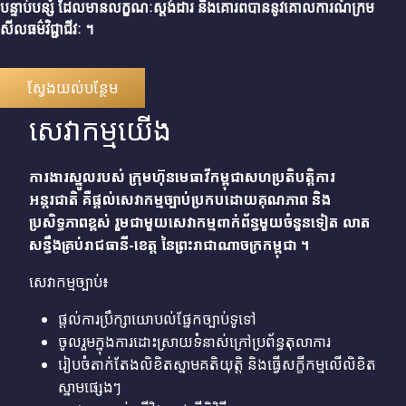
បន្ទាប់បន្សំ ដែលមានលក្ខណៈស្តង់ដារ និងគោរពបាននូវគោលការណ៍ក្រម
សីលធម៌វិជ្ជាជីវៈ ។
ស្វែងយល់បន្ថែម
សេវាកម្មយើង
ការងារស្នូលរបស់ ក្រុមហ៊ុនមេធាវីកម្ពុជាសហប្រតិបត្តិការ
អន្តរជាតិ គឺផ្តល់សេវាកម្មច្បាប់ប្រកបដោយគុណភាព និង
ប្រសិទ្ធភាពខ្ពស់ រួមជាមួយសេវាកម្មពាក់ព័ន្ធមួយចំនួនទៀត លាត
សន្ធឹងគ្រប់រាជធានី-ខេត្ត នៃព្រះរាជាណាចក្រកម្ពុជា ។
សេវាកម្មច្បាប់៖
ផ្តល់ការប្រឹក្សាយោបល់ផ្នែកច្បាប់ទូទៅ
ចូលរួមក្នុងការដោះស្រាយទំនាស់ក្រៅប្រព័ន្ធតុលាការ
រៀបចំតាក់តែងលិខិតស្នាមគតិយុត្តិ និងធ្វើសក្ខីកម្មលើលិខិត
ស្នាមផ្សេងៗ