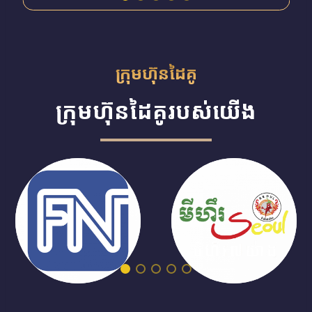
ក្រុមហ៊ុនដៃគូ
ក្រុមហ៊ុនដៃគូ
របស់យើង