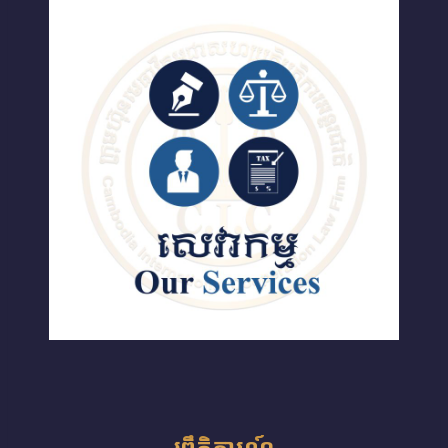
ព្រឹត្តិការណ៍