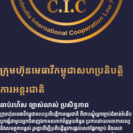
ក្រុមហ៊ុនមេធាវីកម្ពុជាសហប្រតិបត្តិ
ការអន្តរជាតិ
ឆាប់រហ័ស ច្បាស់លាស់ ប្រសិទ្ធភាព
ក្រុមហ៊ុនមេធាវីកម្ពុជាសហប្រតិបត្តិការអន្តរជាតិ គឺជាបណ្តុំអ្នកច្បាប់ជំនាន់ទំនើប
បូកផ្សំជាមួយអ្នកជំនាញឯកទេសពាក់ព័ន្ធមួយចំនួន ​ប្រកបដោយទេពកោសល្យ
និងសមត្ថភាពខ្ពស់ រួមគ្នាដើម្បីប្រតិបតិ្តនូវការផ្តល់សេវាផ្នែកច្បាប់ និងសេវា